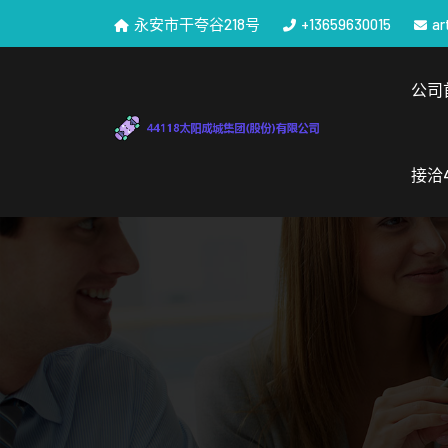
永安市干夸谷218号
+13659630015
ar
公司
接洽