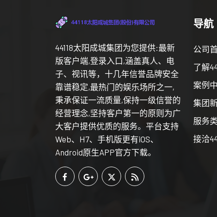
导航
44118太阳成城集团为您提供:最新
公司
版客户端,登录入口,涵盖真人、电
了解4
子、视讯等，十几年信誉品牌安全
案例
靠谱稳定,最热门的娱乐场所之一,
秉承保证一流质量,保持一级信誉的
集团
经营理念,坚持客户第一的原则为广
服务
大客户提供优质的服务。平台支持
接洽4
Web、H7、手机版更有iOS、
Android原生APP官方下载。