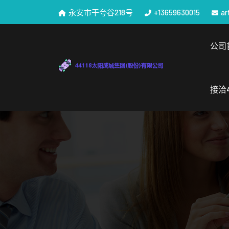
永安市干夸谷218号
+13659630015
ar
公司
接洽