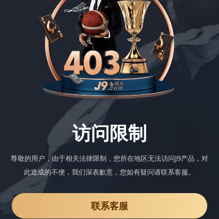
访问限制
尊敬的用户，由于相关法律限制，您所在地区无法访问J9产品，对
此造成的不便，我们深表歉意，您如有疑问请联系客服。
联系客服